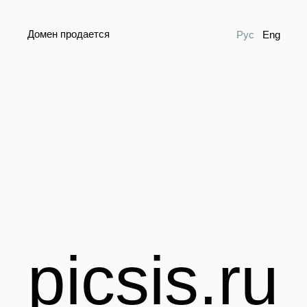
Домен продается
Рус
Eng
picsis.ru